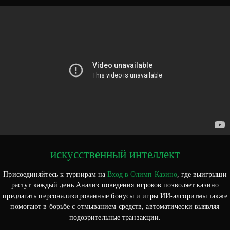
искусственный интеллект
Присоединяйтесь к турнирам на
Вход в Олимп Казино
, где выигрыши
растут каждый день.Анализ поведения игроков позволяет казино
предлагать персонализированные бонусы и игры.ИИ‑алгоритмы также
помогают в борьбе с отмыванием средств, автоматически выявляя
подозрительные транзакции.