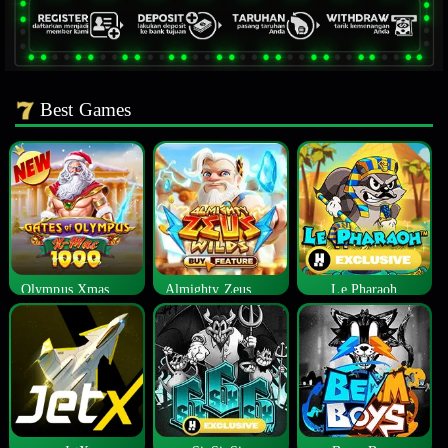
Best Games
Olympus Xmas 1000
Almighty Zeus Wilds™
Le Pharaoh