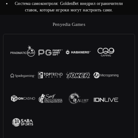
Система самоконтроля: GoldenBet внедрил ограничители
ставок, которые игроки могут настроить сами.
Penyedia Games