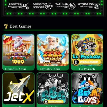
Best Games
Olympus Xmas 1000
Almighty Zeus Wilds™
Le Pharaoh