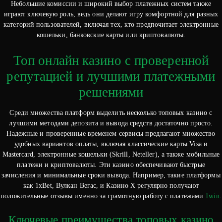
Небольшие комиссии и широкий выбор платежных систем также
играют ключевую роль, ведь они делают игру комфортной для разных
категорий пользователей, включая тех, кто предпочитает электронные
кошельки, банковские карты или криптовалюты.
Топ онлайн казино с проверенной
репутацией и лучшими платежными
решениями
Среди множества платформ выделить несколько топовых казино с
лучшими методами депозита и вывода средств достаточно просто.
Надежные и проверенные временем сервисы предлагают множество
удобных вариантов оплаты, включая классические карты Visa и
Mastercard, электронные кошельки (Skrill, Neteller), а также мобильные
платежи и криптовалюты. Эти казино обеспечивают быстрые
зачисления и минимальные сроки вывода. Например, такие платформы
как 1xBet, Вулкан Вегас, и Казино X регулярно получают
положительные отзывы именно за грамотную работу с платежами
1win
.
Ключевые преимущества топовых казино