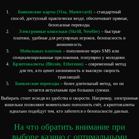
Банковские карты (Visa, Mastercard)
– стандартный
способ, доступный практически везде, обеспечивает прямые,
безопасные переводы.
Электронные кошельки (Skrill, Neteller)
– быстрые
платежи, удобные для регулярных игроков, безопасность и
анонимность.
Мобильные платежи
– пополнение через SMS или
специализированные приложения, популярно у молодежи.
Криптовалюты (Bitcoin, Ethereum)
– современный метод
для тех, кто ценит анонимность и высокую скорость
транзакций.
Банковские переводы
– более длительный метод, но он
остается актуальным при больших суммах.
Выбирать стоит исходя из удобства и скорости. Например, электронные
кошельки позволяют моментально пополнить счёт, а криптовалюты
идеально подойдут тем, кто заботится о безопасности данных.
На что обратить внимание при
выборе казино с оптимальными