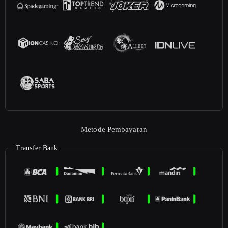
Metode Pembayaran
Transfer Bank