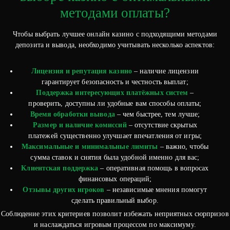
методами оплаты?
Чтобы выбрать лучшее онлайн казино с подходящими методами
депозита и вывода, необходимо учитывать несколько аспектов:
Лицензия и репутация казино
– наличие лицензии
гарантирует безопасность и честность выплат;
Поддержка интересующих платёжных систем
–
проверить, доступны ли удобные вам способы оплаты;
Время обработки вывода
– чем быстрее, тем лучше;
Размер и наличие комиссий
– отсутствие скрытых
платежей существенно улучшает впечатления от игры;
Максимальные и минимальные лимиты
– важно, чтобы
сумма ставок и снятия была удобной именно для вас;
Клиентская поддержка
– оперативная помощь в вопросах
финансовых операций;
Отзывы других игроков
– независимые мнения помогут
сделать правильный выбор.
Соблюдение этих критериев позволит избежать неприятных сюрпризов
и наслаждаться игровым процессом по максимуму.