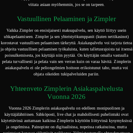
viitata asiaan myöhemmin, jos se on tarpeen.
Vastuullinen Pelaaminen ja Zimpler
Vaikka Zimpler on ensisijaisesti maksupalvelu, sen käyttö liittyy usein
uhkapelaamiseen. Zimpler ja sen yhteistyökumppanit (kuten nettikasinot)
korostavat vastuullisen pelaamisen tärkeyttä. Asiakaspalvelu voi tarjota tietoa
ja ohjeita vastuullisen pelaamisen työkaluista, kuten talletusrajoista tai itsensä
poissulkemisesta, jos käyttäjä niin pyytää. On käyttäjän omalla vastuulla
pelata turvallisesti ja pelata vain sen verran kuin on varaa hävitä. Zimplerin
asiakaspalvelu ei ole peliongelmien hoitoon erikoistunut taho, mutta voi
ohjata oikeiden tukipalveluiden pariin.
Yhteenveto Zimplerin Asiakaspalvelusta
Vuonna 2026
Vuonna 2026 Zimplerin asiakaspalvelu on edelleen monipuolinen ja
käyttäjälähtöinen. Sähköposti, live chat ja mahdollisesti puhelintuki ovat
käytettävissä auttamaan kaikissa Zimplerin käyttöön liittyvissä kysymyksissä
ja ongelmissa. Painopiste on digitaalisissa, nopeissa ratkaisuissa, mutta