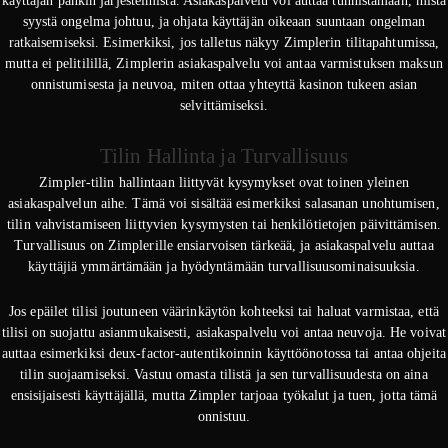
käyttäjän pankin järjestelmistä. Asiakaspalvelu voi auttaa tunnistamaan, mistä
syystä ongelma johtuu, ja ohjata käyttäjän oikeaan suuntaan ongelman
ratkaisemiseksi. Esimerkiksi, jos talletus näkyy Zimplerin tilitapahtumissa,
mutta ei pelitilillä, Zimplerin asiakaspalvelu voi antaa varmistuksen maksun
onnistumisesta ja neuvoa, miten ottaa yhteyttä kasinon tukeen asian
selvittämiseksi.
Tilin Hallinta ja Turvallisuus
Zimpler-tilin hallintaan liittyvät kysymykset ovat toinen yleinen
asiakaspalvelun aihe. Tämä voi sisältää esimerkiksi salasanan unohtumisen,
tilin vahvistamiseen liittyvien kysymysten tai henkilötietojen päivittämisen.
Turvallisuus on Zimplerille ensiarvoisen tärkeää, ja asiakaspalvelu auttaa
käyttäjiä ymmärtämään ja hyödyntämään turvallisuusominaisuuksia.
Jos epäilet tilisi joutuneen väärinkäytön kohteeksi tai haluat varmistaa, että
tilisi on suojattu asianmukaisesti, asiakaspalvelu voi antaa neuvoja. He voivat
auttaa esimerkiksi deux-factor-autentikoinnin käyttöönotossa tai antaa ohjeita
tilin suojaamiseksi. Vastuu omasta tilistä ja sen turvallisuudesta on aina
ensisijaisesti käyttäjällä, mutta Zimpler tarjoaa työkalut ja tuen, jotta tämä
onnistuu.