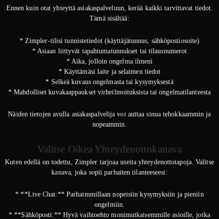
Ennen kuin otat yhteyttä asiakaspalveluun, kerää kaikki tarvittavat tiedot.
Tämä sisältää:
* Zimpler-tilisi tunnistetiedot (käyttäjätunnus, sähköpostiosoite)
* Asiaan liittyvät tapahtumatunnukset tai tilausnumerot
* Aika, jolloin ongelma ilmeni
* Käyttämäsi laite ja selaimen tiedot
* Selkeä kuvaus ongelmasta tai kysymyksestä
* Mahdolliset kuvakaappaukset virheilmoituksista tai ongelmatilanteesta
Näiden tietojen avulla asiakaspalvelija voi auttaa sinua tehokkaammin ja
nopeammin.
Valitse Oikea Yhteydenottokanava
Kuten edellä on todettu, Zimpler tarjoaa useita yhteydenottotapoja. Valitse
kanava, joka sopii parhaiten tilanteeseesi:
* **Live Chat:** Parhaimmillaan nopeisiin kysymyksiin ja pieniin
ongelmiin.
* **Sähköposti:** Hyvä vaihtoehto monimutkaisemmille asioille, jotka