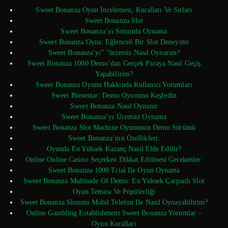
Sweet Bonanza Oyun Incelemesi, Kuralları Ve Sırları
Sweet Bonanza Slot
Sweet Bonanza’yı Sorumlu Oynama
Sweet Bonanza Oyna: Eğlenceli Bir Slot Deneyimi
Sweet Bonanza’yı” “ücretsiz Nasıl Oynarım?
Sweet Bonanza 1000 Demo’dan Gerçek Paraya Nasıl Geçiş
Yapabilirim?
Sweet Bonanza Oyunu Hakkında Kullanıcı Yorumları
Sweet Bienestar: Demo Oyununu Keşfedin
Sweet Bonanza Nasıl Oynanır
Sweet Bonanza’yı Ücretsiz Oynama
Sweet Bonanza Slot Machine Oyununun Demo Sürümü
Sweet Bonanza’nın Özellikleri:
Oyunda En Yüksek Kazanç Nasıl Elde Edilir?
Online Online Casino Seçerken Dikkat Edilmesi Gerekenler:
Sweet Bonanza 1000 Trial Ile Oyun Oynama
Sweet Bonanza Multitude Of Demo: En Yüksek Çarpanlı Slot
Oyun Teması Ve Popülerliği
Sweet Bonanza Slotunu Mobil Telefon Ile Nasıl Oynayabilirim?
Online Gambling Establishment Sweet Bonanza Yorumlar –
Oyun Kuralları