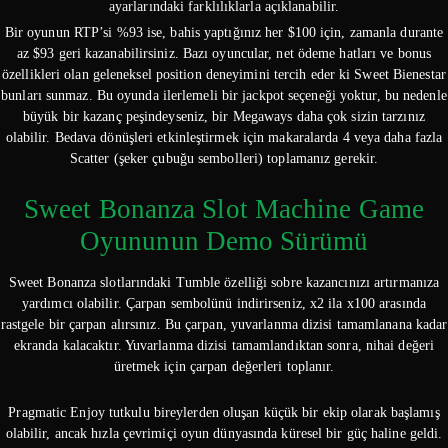
ayarlarındaki farklılıklarla açıklanabilir.
Bir oyunun RTP’si %93 ise, bahis yaptığınız her $100 için, zamanla durante
az $93 geri kazanabilirsiniz. Bazı oyuncular, net ödeme hatları ve bonus
özellikleri olan geleneksel position deneyimini tercih eder ki Sweet Bienestar
bunları sunmaz. Bu oyunda ilerlemeli bir jackpot seçeneği yoktur, bu nedenle
büyük bir kazanç peşindeyseniz, bir Megaways daha çok sizin tarzınız
olabilir. Bedava dönüşleri etkinleştirmek için makaralarda 4 veya daha fazla
Scatter (şeker çubuğu sembolleri) toplamanız gerekir.
Sweet Bonanza Slot Machine Game
Oyununun Demo Sürümü
Sweet Bonanza slotlarındaki Tumble özelliği sobre kazancınızı artırmanıza
yardımcı olabilir. Çarpan sembolünü indirirseniz, x2 ila x100 arasında
rastgele bir çarpan alırsınız. Bu çarpan, yuvarlanma dizisi tamamlanana kadar
ekranda kalacaktır. Yuvarlanma dizisi tamamlandıktan sonra, nihai değeri
üretmek için çarpan değerleri toplanır.
Pragmatic Enjoy tutkulu bireylerden oluşan küçük bir ekip olarak başlamış
olabilir, ancak hızla çevrimiçi oyun dünyasında küresel bir güç haline geldi.