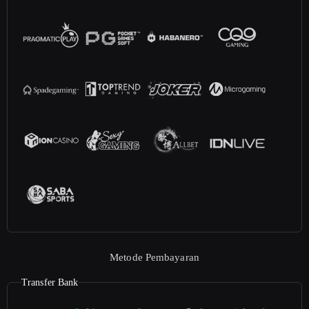
Metode Pembayaran
Transfer Bank