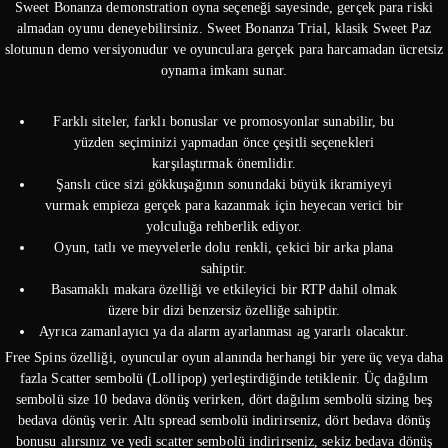
Sweet Bonanza demonstration oyna seçeneği sayesinde, gerçek para riski
almadan oyunu deneyebilirsiniz. Sweet Bonanza Trial, klasik Sweet Paz
slotunun demo versiyonudur ve oyunculara gerçek para harcamadan ücretsiz
oynama imkanı sunar.
Farklı siteler, farklı bonuslar ve promosyonlar sunabilir, bu
yüzden seçiminizi yapmadan önce çeşitli seçenekleri
karşılaştırmak önemlidir.
Şanslı cüce sizi gökkuşağının sonundaki büyük ikramiyeyi
vurmak empieza gerçek para kazanmak için heyecan verici bir
yolculuğa rehberlik ediyor.
Oyun, tatlı ve meyvelerle dolu renkli, çekici bir arka plana
sahiptir.
Basamaklı makara özelliği ve etkileyici bir RTP dahil olmak
üzere bir dizi benzersiz özelliğe sahiptir.
Ayrıca zamanlayıcı ya da alarm ayarlanması ag yararlı olacaktır.
Free Spins özelliği, oyuncular oyun alanında herhangi bir yere üç veya daha
fazla Scatter sembolü (Lollipop) yerleştirdiğinde tetiklenir. Üç dağılım
sembolü size 10 bedava dönüş verirken, dört dağılım sembolü sizing beş
bedava dönüş verir. Altı spread sembolü indirirseniz, dört bedava dönüş
bonusu alırsınız ve yedi scatter sembolü indirirseniz, sekiz bedava dönüş