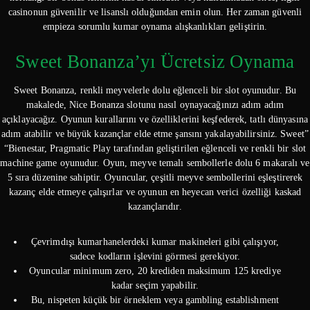
casinonun güvenilir ve lisanslı olduğundan emin olun. Her zaman güvenli
empieza sorumlu kumar oynama alışkanlıkları geliştirin.
Sweet Bonanza’yı Ücretsiz Oynama
Sweet Bonanza, renkli meyvelerle dolu eğlenceli bir slot oyunudur. Bu
makalede, Nice Bonanza slotunu nasıl oynayacağınızı adım adım
açıklayacağız. Oyunun kurallarını ve özelliklerini keşfederek, tatlı dünyasına
adım atabilir ve büyük kazançlar elde etme şansını yakalayabilirsiniz. Sweet”
“Bienestar, Pragmatic Play tarafından geliştirilen eğlenceli ve renkli bir slot
machine game oyunudur. Oyun, meyve temalı sembollerle dolu 6 makaralı ve
5 sıra düzenine sahiptir. Oyuncular, çeşitli meyve sembollerini eşleştirerek
kazanç elde etmeye çalışırlar ve oyunun en heyecan verici özelliği kaskad
kazançlarıdır.
Çevrimdışı kumarhanelerdeki kumar makineleri gibi çalışıyor,
sadece kodların işlevini görmesi gerekiyor.
Oyuncular minimum zero, 20 krediden maksimum 125 krediye
kadar seçim yapabilir.
Bu, nispeten küçük bir örneklem veya gambling establishment