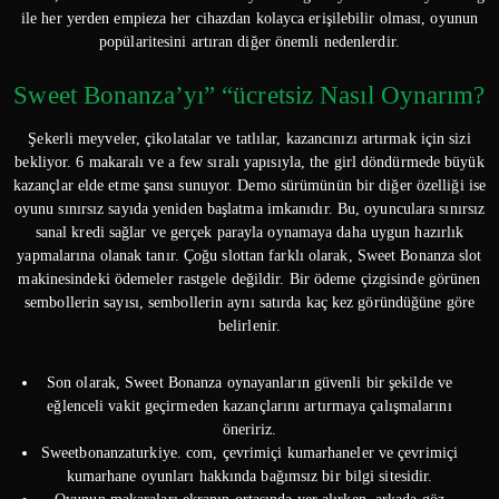
ile her yerden empieza her cihazdan kolayca erişilebilir olması, oyunun
popüla͏ritesini ͏artı͏ran diğer önemli ne͏denlerdir.
Sweet Bonanza’yı” “ücretsiz Nasıl Oynarım?
Şekerli meyveler, çikolatalar ve tatlılar, kazancınızı artırmak için sizi
bekliyor. 6 makaralı ve a few sıralı yapısıyla, the girl döndürmede büyük
kazançlar elde etme şansı sunuyor. Demo sürümünün bir diğer özelliği ise
oyunu sınırsız sayıda yeniden başlatma imkanıdır. Bu, oyunculara sınırsız
sanal kredi sağlar ve gerçek parayla oynamaya daha uygun hazırlık
yapmalarına olanak tanır. Çoğu slottan farklı olarak, Sweet Bonanza slot
makinesindeki ödemeler rastgele değildir. Bir ödeme çizgisinde görünen
sembollerin sayısı, sembollerin aynı satırda kaç kez göründüğüne göre
belirlenir.
Son olarak, Sweet Bonanza oynayanların güvenli bir şekilde ve
eğlenceli vakit geçirmeden kazançlarını artırmaya çalışmalarını
öneririz.
Sweetbonanzaturkiye. com, çevrimiçi kumarhaneler ve çevrimiçi
kumarhane oyunları hakkında bağımsız bir bilgi sitesidir.