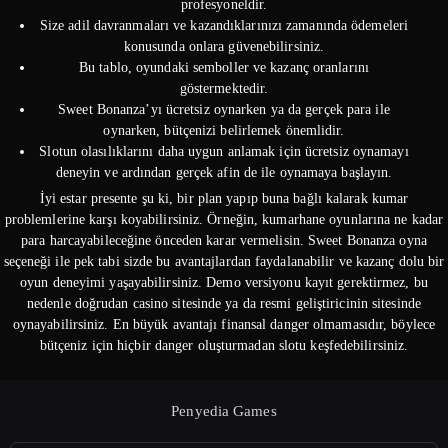
profesyoneldir.
Size adil davranmaları ve kazandıklarınızı zamanında ödemeleri
konusunda onlara güvenebilirsiniz.
Bu tablo, oyundaki semboller ve kazanç oranlarını
göstermektedir.
Sweet Bonanza’yı ücretsiz oynarken ya da gerçek para ile
oynarken, bütçenizi belirlemek önemlidir.
Slotun olasılıklarını daha uygun anlamak için ücretsiz oynamayı
deneyin ve ardından gerçek afin de ile oynamaya başlayın.
İyi estar presente şu ki, bir plan yapıp buna bağlı kalarak kumar
problemlerine karşı koyabilirsiniz. Örneğin, kumarhane oyunlarına ne kadar
para harcayabileceğine önceden karar vermelisin. Sweet Bonanza oyna
seçeneği ile pek tabi sizde bu avantajlardan faydalanabilir ve kazanç dolu bir
oyun deneyimi yaşayabilirsiniz. Demo versiyonu kayıt gerektirmez, bu
nedenle doğrudan casino sitesinde ya da resmi geliştiricinin sitesinde
oynayabilirsiniz. En büyük avantajı finansal danger olmamasıdır, böylece
bütçeniz için hiçbir danger oluşturmadan slotu keşfedebilirsiniz.
Penyedia Games