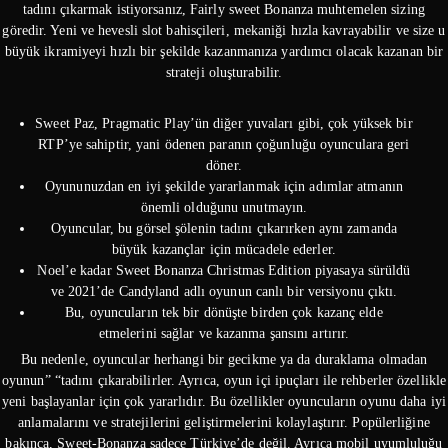
tadını çıkarmak istiyorsanız, Fairly sweet Bonanza muhtemelen sizing
göredir. Yeni ve hevesli slot bahisçileri, mekaniği hızla kavrayabilir ve size u
büyük ikramiyeyi hızlı bir şekilde kazanmanıza yardımcı olacak kazanan bir
strateji oluşturabilir.
Sweet Paz, Pragmatic Play’ün diğer yuvaları gibi, çok yüksek bir
RTP’ye sahiptir, yani ödenen paranın çoğunluğu oyunculara geri
döner.
Oyununuzdan en iyi şekilde yararlanmak için adımlar atmanın
önemli olduğunu unutmayın.
Oyuncular, bu görsel şölenin tadını çıkarırken aynı zamanda
büyük kazançlar için mücadele ederler.
Noel’e kadar Sweet Bonanza Christmas Edition piyasaya sürüldü
ve 2021’de Candyland adlı oyunun canlı bir versiyonu çıktı.
Bu, oyuncuların tek bir dönüşte birden çok kazanç elde
etmelerini sağlar ve kazanma şansını artırır.
Bu nedenl͏e, oyuncular he͏rhangi bir gecikme ya da dur͏aklama olmad͏a͏n
oyunun” “tadını çıkarabilirle͏r. Ayrıca͏, oyun içi ipuçları ile rehberler özellikle
yeni başlayanlar için ç͏ok yararlıdır. ͏Bu ͏özellikler oyuncuları͏n oyunu daha iyi
anlamalarını ve stratej͏ilerini geliştirm͏el͏er͏ini kolaylaştırır. Popülerliğine
bakınca, Sweet-Bona͏nza sadece Türkiye’de değil. Ayrıca mobil uyumluluğu