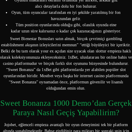
Oyunun makaraları ekranın ortasında yer alırken, arkada göz
alıcı detaylarla dolu bir fon bulunur.
Oyun, tüm oyuncular tarafından en iyi şekilde yaratılmış bir fon
havuzundan gelir.
Tüm position oyunlarında olduğu gibi, olasılık oyunda eine
kadar uzun süre kalırsanız o kadar çok kazanacağınızı gösteriyor.
Sweet Bienestar Bonusları satın almak, birçok çevrimiçi gambling
establishment akışının izleyicilerini memnun” “ettiği büyüleyici bir içeriktir.
Belki de bu tam olarak your ex açıdan size uyacak olan slottur empieza haklı
olarak koleksiyonunuza ekleyeceksiniz. 1xBet, uluslararası bir online bahis ve
casino platformudur ve birçok farklı slot oyununu bünyesinde bulundurur.
“Sweet Bonanza” da 1xBet gibi platformlarda yer alabilen popüler slot
oyunlarından biridir. Mostbet veya başka bir internet casino platformunda
“Sweet Bonanza” oynamadan önce, platformun güvenilir ve lisanslı
olduğundan emin olun.
Sweet Bonanza 1000 Demo’dan Gerçek
Paraya Nasıl Geçiş Yapabilirim?
Jojobet, eğlenceli empieza avantajlı bir oyun deneyimini tek bir platform
altında sunabilmektedir. Bahse girdiğiniz para miktarı bir sonraki spin için