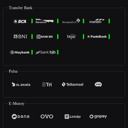
Transfer Bank
Pulsa
E-Money