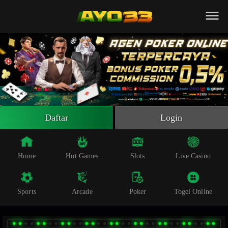
Beranda
Slot Online
Live Casino
Sportsbook
Arcade
Togel Online
Daftar
Login
Poker
Whatsapp
Home
Hot Games
Slots
Live Casino
Telegram
Sports
Arcade
Poker
Togel Online
Livechat