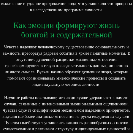
выживание и удачное продолжение рода, что установило эти процессы
в наследственном программе личности.
Как эмоции формируют жизнь
богатой и содержательной
Чувства наделяют человеческому существованию основательность и
важность, преобразуя рядовые события в яркие памятные моменты. В
отсутствие душевной расцветки жизненные мгновения
трансформируются в серую последовательность данных, лишенных
личного смысла. Вулкан казино образует душевные якоря, которые
помогают организовывать мнемонические процессы и создавать
индивидуальную летопись личности.
Научные работы показывают, что люди лучше удерживают в памяти
случаи, связанные с интенсивными эмоциональными ощущениями.
Чувства служат специфической механизмом выделения приоритетов,
выделяя наиболее значимые мгновения из русла ежедневных случаев.
Чувства содействуют установить важность разнообразных аспектов
существования и развивают структуру индивидуальных ценностей и