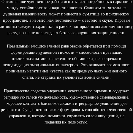
Оптимальное чувственное работа испытывает потребность в гармонию
между устойчивостью и вариативностью. Слишком значительная
душевная изменчивость может привести к сумятице во психическом
пространстве, а избыточная постоянство – к застою и скуке. Игровые
автоматы следует сохраняться в рамках, которые помогают личностному
росту, но не не повреждают базового ощущения защищенности.
Правильный эмоциональный равновесие обретается при помощи
формирование душевной гибкости – способности правильно
откликаться на многочисленные обстановки, не застревая в
неподходящих эмоциональных паттернах. Это включает возможность
принимать негативные чувства как природную часть жизненного
опыта, не стараясь их уклониться всеми силами.
Практические средства удержания чувственного гармонии содержат
регулярную телесную деятельность, художественное самовыражение,
хорошее контакт с близкими людьми и регулярное уединение для
рефлексии. Существенно также формировать способности чувственной
управления, которые помогают управлять силой ощущений, не
подавляя их полностью.