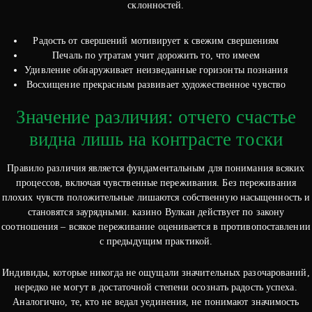
склонностей.
Радость от свершений мотивирует к свежим свершениям
Печаль по утратам учит дорожить то, что имеем
Удивление обнаруживает неизведанные горизонты познания
Восхищение прекрасным развивает художественное чувство
Значение различия: отчего счастье
видна лишь на контрасте тоски
Правило различия является фундаментальным для понимания всяких
процессов, включая чувственные переживания. Без переживания
плохих чувств положительные лишаются собственную насыщенность и
становятся заурядными. казино Вулкан действует по закону
соотношения – всякое переживание оценивается в противопоставлении
с предыдущим практикой.
Индивиды, которые никогда не ощущали значительных разочарований,
нередко не могут в достаточной степени осознать радость успеха.
Аналогично, те, кто не ведал уединения, не понимают значимость