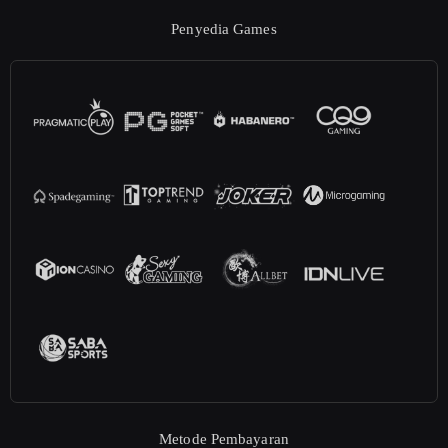
Penyedia Games
Metode Pembayaran