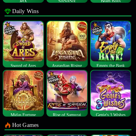
JetX
SixSixSix
Beam Boys
Daily Wins
Sword of Ares
Asgardian Rising
Empty the Bank
Midas Fortune
Rise of Samurai
Genie's 3 Wishes
Hot Games