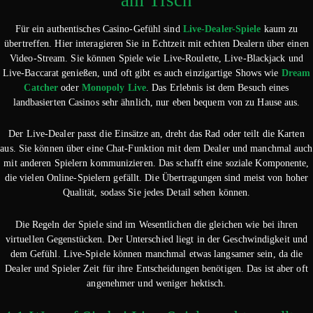
Für ein authentisches Casino-Gefühl sind
Live-Dealer-Spiele
kaum zu
übertreffen. Hier interagieren Sie in Echtzeit mit echten Dealern über einen
Video-Stream. Sie können Spiele wie Live-Roulette, Live-Blackjack und
Live-Baccarat genießen, und oft gibt es auch einzigartige Shows wie
Dream
Catcher
oder
Monopoly Live
. Das Erlebnis ist dem Besuch eines
landbasierten Casinos sehr ähnlich, nur eben bequem von zu Hause aus.
Der Live-Dealer passt die Einsätze an, dreht das Rad oder teilt die Karten
aus. Sie können über eine Chat-Funktion mit dem Dealer und manchmal auch
mit anderen Spielern kommunizieren. Das schafft eine soziale Komponente,
die vielen Online-Spielern gefällt. Die Übertragungen sind meist von hoher
Qualität, sodass Sie jedes Detail sehen können.
Die Regeln der Spiele sind im Wesentlichen die gleichen wie bei ihren
virtuellen Gegenstücken. Der Unterschied liegt in der Geschwindigkeit und
dem Gefühl. Live-Spiele können manchmal etwas langsamer sein, da die
Dealer und Spieler Zeit für ihre Entscheidungen benötigen. Das ist aber oft
angenehmer und weniger hektisch.