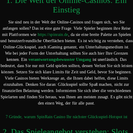
1. Die Welt der Online-Casinos: Ein
Einstieg
Sie sind neu in der Welt der Online-Casinos und fragen sich, wo Sie
anfangen sollen? Das ist eine gute Frage. Viele Spieler beginnen ihre Reise
mit Plattformen wie
https://spinrain.de
, da sie eine breite Palette an Spielen
und benutzerfreundliche Oberflächen bieten. Es ist wichtig zu verstehen, dass
Online-Glücksspiel, auch iGaming genannt, ein Unterhaltungsmedium ist.
Wie bei jeder Form der Unterhaltung sollten Sie auch hier Ihre Grenzen
kennen. Ein
verantwortungsbewusster Umgang
ist unerlässlich. Das
bedeutet, dass Sie nur mit Geld spielen sollten, dessen Verlust Sie sich leisten
können. Setzen Sie sich klare Limits für Zeit und Geld, bevor Sie beginnen.
Viele Casinos bieten Werkzeuge an, die Ihnen dabei helfen, diese Limits
einzuhalten. Denken Sie daran: Glücksspiel sollte Spaß machen, nicht zur
finanziellen Belastung werden. Informieren Sie sich über die verschiedenen
Spielarten und finden Sie heraus, was Ihnen am meisten zusagt. Es gibt nicht
den einen Weg, der für alle passt.
7 Gründe, warum SpinRain Casino Ihr nächster Glücksspiel-Hotspot ist
2. Das Spieleangebot verstehen: Slots,