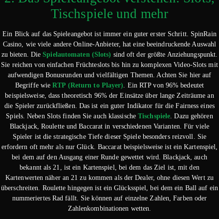
Tischspiele und mehr
Ein Blick auf das Spieleangebot ist immer ein guter erster Schritt. SpinRain
Casino, wie viele andere Online-Anbieter, hat eine beeindruckende Auswahl
zu bieten. Die
Spielautomaten (Slots)
sind oft der größte Anziehungspunkt.
Sie reichen von einfachen Früchteslots bis hin zu komplexen Video-Slots mit
aufwendigen Bonusrunden und vielfältigen Themen. Achten Sie hier auf
Begriffe wie
RTP (Return to Player)
. Ein RTP von 96% bedeutet
beispielsweise, dass theoretisch 96% der Einsätze über lange Zeiträume an
die Spieler zurückfließen. Das ist ein guter Indikator für die Fairness eines
Spiels. Neben Slots finden Sie auch klassische
Tischspiele
. Dazu gehören
Blackjack, Roulette und Baccarat in verschiedenen Varianten. Für viele
Spieler ist die strategische Tiefe dieser Spiele besonders reizvoll. Sie
erfordern oft mehr als nur Glück. Baccarat beispielsweise ist ein Kartenspiel,
bei dem auf den Ausgang einer Runde gewettet wird. Blackjack, auch
bekannt als 21, ist ein Kartenspiel, bei dem das Ziel ist, mit den
Kartenwerten näher an 21 zu kommen als der Dealer, ohne diesen Wert zu
überschreiten. Roulette hingegen ist ein Glücksspiel, bei dem ein Ball auf ein
nummeriertes Rad fällt. Sie können auf einzelne Zahlen, Farben oder
Zahlenkombinationen wetten.