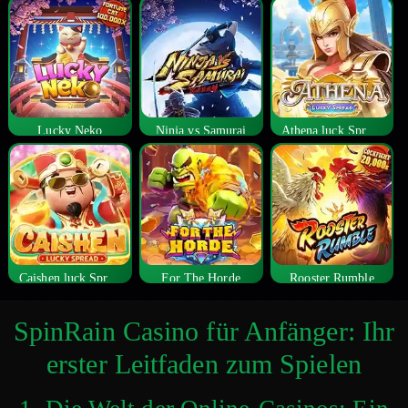
Lucky Neko
Ninja vs Samurai
Athena luck Spread
Caishen luck Spread
For The Horde
Rooster Rumble
SpinRain Casino für Anfänger: Ihr
erster Leitfaden zum Spielen