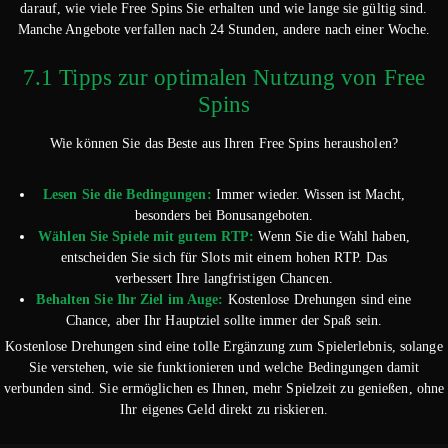
darauf, wie viele Free Spins Sie erhalten und wie lange sie gültig sind.
Manche Angebote verfallen nach 24 Stunden, andere nach einer Woche.
7.1 Tipps zur optimalen Nutzung von Free
Spins
Wie können Sie das Beste aus Ihren Free Spins herausholen?
Lesen Sie die Bedingungen:
Immer wieder. Wissen ist Macht,
besonders bei Bonusangeboten.
Wählen Sie Spiele mit gutem RTP:
Wenn Sie die Wahl haben,
entscheiden Sie sich für Slots mit einem hohen RTP. Das
verbessert Ihre langfristigen Chancen.
Behalten Sie Ihr Ziel im Auge:
Kostenlose Drehungen sind eine
Chance, aber Ihr Hauptziel sollte immer der Spaß sein.
Kostenlose Drehungen sind eine tolle Ergänzung zum Spielerlebnis, solange
Sie verstehen, wie sie funktionieren und welche Bedingungen damit
verbunden sind. Sie ermöglichen es Ihnen, mehr Spielzeit zu genießen, ohne
Ihr eigenes Geld direkt zu riskieren.