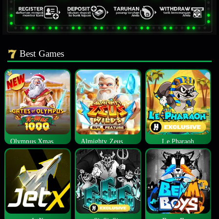
Best Games
Olympus Xmas 1000
Almighty Zeus Wilds™
Le Pharaoh