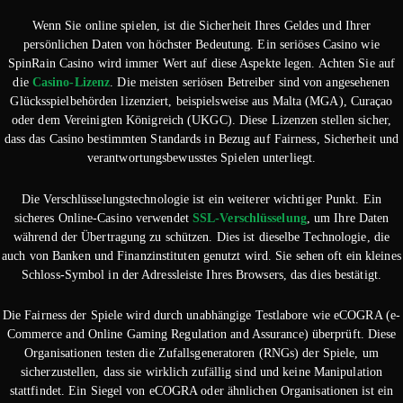
Wenn Sie online spielen, ist die Sicherheit Ihres Geldes und Ihrer
persönlichen Daten von höchster Bedeutung. Ein seriöses Casino wie
SpinRain Casino wird immer Wert auf diese Aspekte legen. Achten Sie auf
die
Casino-Lizenz
. Die meisten seriösen Betreiber sind von angesehenen
Glücksspielbehörden lizenziert, beispielsweise aus Malta (MGA), Curaçao
oder dem Vereinigten Königreich (UKGC). Diese Lizenzen stellen sicher,
dass das Casino bestimmten Standards in Bezug auf Fairness, Sicherheit und
verantwortungsbewusstes Spielen unterliegt.
Die Verschlüsselungstechnologie ist ein weiterer wichtiger Punkt. Ein
sicheres Online-Casino verwendet
SSL-Verschlüsselung
, um Ihre Daten
während der Übertragung zu schützen. Dies ist dieselbe Technologie, die
auch von Banken und Finanzinstituten genutzt wird. Sie sehen oft ein kleines
Schloss-Symbol in der Adressleiste Ihres Browsers, das dies bestätigt.
Die Fairness der Spiele wird durch unabhängige Testlabore wie eCOGRA (e-
Commerce and Online Gaming Regulation and Assurance) überprüft. Diese
Organisationen testen die Zufallsgeneratoren (RNGs) der Spiele, um
sicherzustellen, dass sie wirklich zufällig sind und keine Manipulation
stattfindet. Ein Siegel von eCOGRA oder ähnlichen Organisationen ist ein