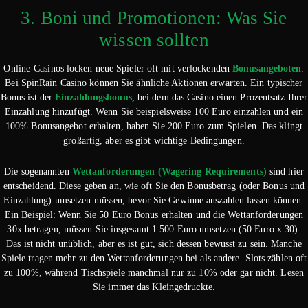
3. Boni und Promotionen: Was Sie
wissen sollten
Online-Casinos locken neue Spieler oft mit verlockenden
Bonusangeboten
.
Bei SpinRain Casino können Sie ähnliche Aktionen erwarten. Ein typischer
Bonus ist der
Einzahlungsbonus
, bei dem das Casino einen Prozentsatz Ihrer
Einzahlung hinzufügt. Wenn Sie beispielsweise 100 Euro einzahlen und ein
100% Bonusangebot erhalten, haben Sie 200 Euro zum Spielen. Das klingt
großartig, aber es gibt wichtige Bedingungen.
Die sogenannten
Wettanforderungen (Wagering Requirements)
sind hier
entscheidend. Diese geben an, wie oft Sie den Bonusbetrag (oder Bonus und
Einzahlung) umsetzen müssen, bevor Sie Gewinne auszahlen lassen können.
Ein Beispiel: Wenn Sie 50 Euro Bonus erhalten und die Wettanforderungen
30x betragen, müssen Sie insgesamt 1.500 Euro umsetzen (50 Euro x 30).
Das ist nicht unüblich, aber es ist gut, sich dessen bewusst zu sein. Manche
Spiele tragen mehr zu den Wettanforderungen bei als andere. Slots zählen oft
zu 100%, während Tischspiele manchmal nur zu 10% oder gar nicht. Lesen
Sie immer das Kleingedruckte.