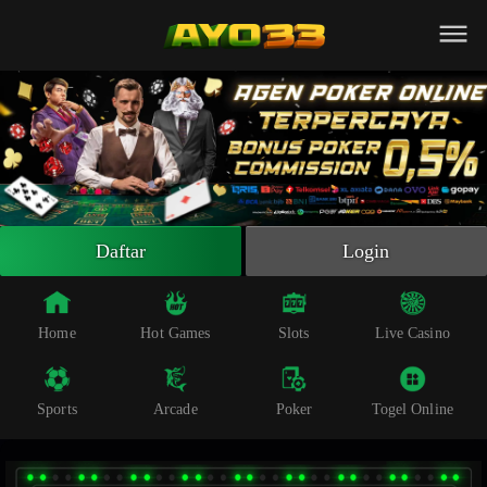
Beranda
Slot Online
Live Casino
Sportsbook
Arcade
Togel Online
Daftar
Login
Poker
Whatsapp
Home
Hot Games
Slots
Live Casino
Telegram
Sports
Arcade
Poker
Togel Online
Livechat