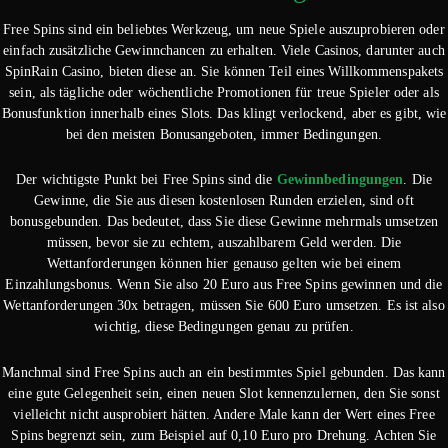
Free Spins sind ein beliebtes Werkzeug, um neue Spiele auszuprobieren oder
einfach zusätzliche Gewinnchancen zu erhalten. Viele Casinos, darunter auch
SpinRain Casino, bieten diese an. Sie können Teil eines Willkommenspakets
sein, als tägliche oder wöchentliche Promotionen für treue Spieler oder als
Bonusfunktion innerhalb eines Slots. Das klingt verlockend, aber es gibt, wie
bei den meisten Bonusangeboten, immer Bedingungen.
Der wichtigste Punkt bei Free Spins sind die
Gewinnbedingungen
. Die
Gewinne, die Sie aus diesen kostenlosen Runden erzielen, sind oft
bonusgebunden. Das bedeutet, dass Sie diese Gewinne mehrmals umsetzen
müssen, bevor sie zu echtem, auszahlbarem Geld werden. Die
Wettanforderungen können hier genauso gelten wie bei einem
Einzahlungsbonus. Wenn Sie also 20 Euro aus Free Spins gewinnen und die
Wettanforderungen 30x betragen, müssen Sie 600 Euro umsetzen. Es ist also
wichtig, diese Bedingungen genau zu prüfen.
Manchmal sind Free Spins auch an ein bestimmtes Spiel gebunden. Das kann
eine gute Gelegenheit sein, einen neuen Slot kennenzulernen, den Sie sonst
vielleicht nicht ausprobiert hätten. Andere Male kann der Wert eines Free
Spins begrenzt sein, zum Beispiel auf 0,10 Euro pro Drehung. Achten Sie