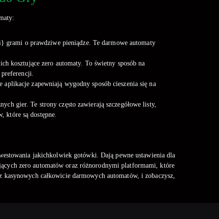
maty:
mi} grami o prawdziwe pieniądze. Te darmowe automaty
ich kosztujące zero automaty. To świetny sposób na
preferencji.
Te aplikacje zapewniają wygodny sposób cieszenia się na
nych gier. Te strony często zawierają szczegółowe listy,
, które są dostępne.
westowania jakichkolwiek gotówki. Dają pewne ustawienia dla
ujących zero automatów oraz różnorodnymi platformami, które
jesz kasynowych całkowicie darmowych automatów, i zobaczysz,