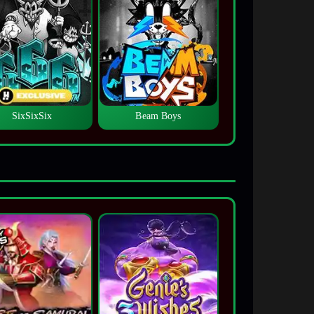
SixSixSix
Beam Boys