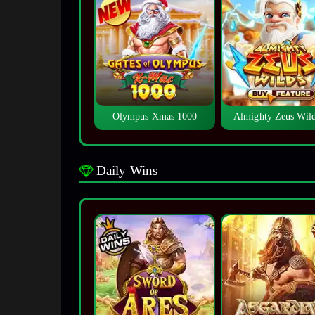
Olympus Xmas 1000
Almighty Zeus Wi
Daily Wins