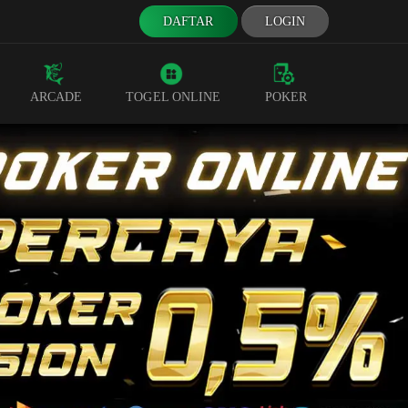
DAFTAR
LOGIN
ARCADE
TOGEL ONLINE
POKER