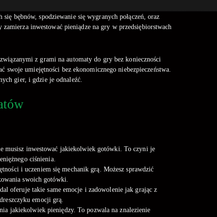
h się bębnów, spodziewanie się wygranych połączeń, oraz
y zamierza inwestować pieniądze
na gry w przedsiębiorstwach
 związanymi z grami na automaty do gry bez konieczności
ować swoje umiejętności bez ekonomicznego niebezpieczeństwa.
h gier, i gdzie je odnaleźć.
atów
ie musisz inwestować jakiekolwiek gotówki. To czyni je
eniężnego ciśnienia.
ętności i uczeniem się mechanik grą. Możesz sprawdzić
ykowania swoich gotówki.
dal oferuje takie same emocje i zadowolenie jak grając z
 dreszczyku emocji grą.
a jakiekolwiek pieniędzy. To pozwala na znalezienie