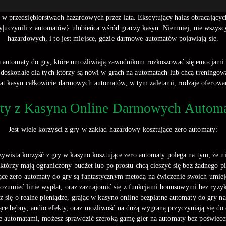
 przedsiębiorstwach hazardowych przez lata. Ekscytujący hałas obracającyc
ty|uczynili z automatów} ulubieńca wśród graczy kasyn. Niemniej, nie wszysc
hazardowych, i to jest miejsce, gdzie darmowe automatów pojawiają się.
na automaty do gry, które umożliwiają zawodnikom rozkoszować się emocjami
są doskonałe dla tych którzy są nowi w grach na automatach lub chcą trening
t kasyn całkowicie darmowych automatów, w tym zaletami, rodzaje oferowanyc
ety z Kasyna Online Darmowych Autom
Jest wiele korzyści z gry w zakład hazardowy kosztujące zero automaty:
ywista korzyść z gry w kasyno kosztujące zero automaty polega na tym, że n
 którzy mają ograniczony budżet lub po prostu chcą cieszyć się bez żadnego pi
ce zero automaty do gry są fantastycznym metodą na ćwiczenie swoich umiej
rozumieć linie wypłat, oraz zaznajomić się z funkcjami bonusowymi bez ryz
 się o realne pieniądze, grając w kasyno online bezpłatne automaty do gry na
ce bębny, audio efekty, oraz możliwość na dużą wygraną przyczyniają się do
automatami, możesz sprawdzić szeroką gamę gier na automaty bez poświęceni